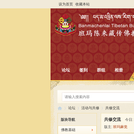
设为首页
收藏本站
论坛
签到
群组
相册
论坛
活动与共修
共修交流
共修交流
版块导航
今日:
版主:
班玛麻觉
佛教基础
班
»
›
›