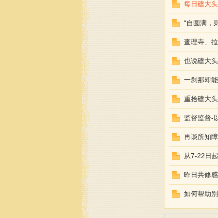
每日磕大头
“自圆满，
查理寺、拉
也说磕大头
来
一刹那即能
重拾磕大头
监督监督-
再谈所知障
从7-22
藏
昨日共修感
如何帮助别