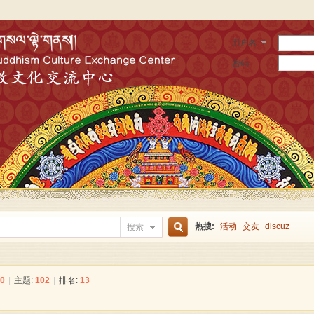
用户名
密码
热搜:
活动
交友
discuz
搜索
搜
0
|
主题:
102
|
排名:
13
索