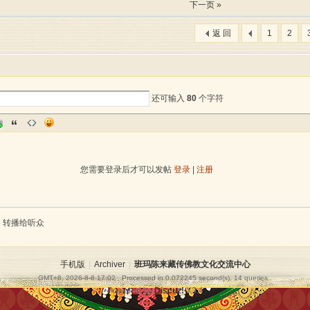
下一页 »
返 回
1
2
还可输入
80
个字符
您需要登录后才可以发帖
登录
|
注册
转播给听众
手机版
|
Archiver
|
班玛陈来藏传佛教文化交流中心
GMT+8, 2026-8-8 17:02
, Processed in 0.072245 second(s), 14 queries .
Powered by
Discuz!
X3.4