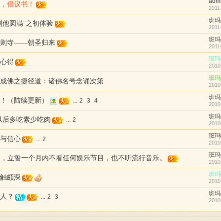
adm
，倡议书！
2011
班玛
则他圆满”之初体验
2011
班玛
则寺——朝圣归来
2011
班玛
心得
2010
班玛
成佛之捷径道：诸佛名号念诵次第
2010
班玛
！（陆续更新）
...
2
3
4
2010
班玛
以后多吃素少吃肉
...
2
2010
班玛
与信心
...
2
2010
班玛
日起，立誓一个月内不看任何娱乐节目，也不听流行音乐。
2010
班玛
触颇深
2010
班玛
人？
...
2
3
2010