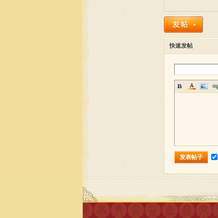
快速发帖
传
佛
发表帖子