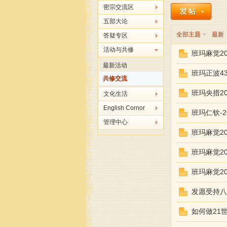
密宗交流区
五部大论
全部主题
最新
答疑专区
活动与共修
班玛麻觉20
最新活动
班玛正波4
共修交流
班玛央措20
文化生活
玛
English Cornor
班玛仁钦-2
管理中心
班玛麻觉20
班玛麻觉20
班玛麻觉20
发愿受持八
陈
如何做21