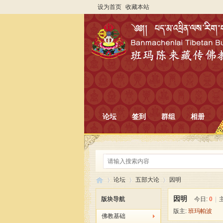
设为首页
收藏本站
论坛
签到
群组
相册
论坛
五部大论
因明
因明
版块导航
今日:
0
|
版主:
班玛帕波
佛教基础
班
»
›
›