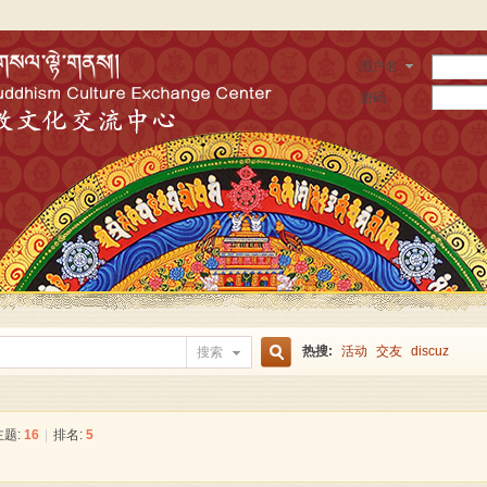
用户名
密码
热搜:
活动
交友
discuz
搜索
搜
主题:
16
|
排名:
5
索