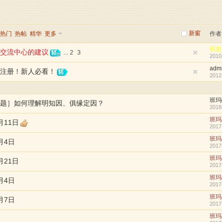
新窗
热门
热帖
精华
更多
作者
班老
交流中心的建议
...
2
3
2010
adm
注册！新人必看！
2012
班玛
题］如何理解明知因、俱缘定因？
2018
班玛
月11日
2017
班玛
月4日
2017
班玛
月21日
2017
班玛
月4日
2017
班玛
月7日
2017
班玛