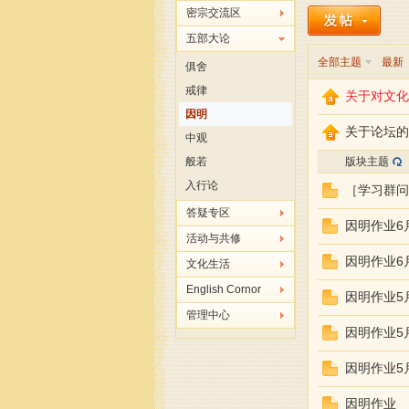
密宗交流区
五部大论
全部主题
最新
俱舍
戒律
关于对文化
因明
关于论坛的
中观
般若
版块主题
玛
入行论
［学习群问
答疑专区
因明作业6
活动与共修
因明作业6
文化生活
English Cornor
因明作业5
管理中心
因明作业5
陈
因明作业5
因明作业